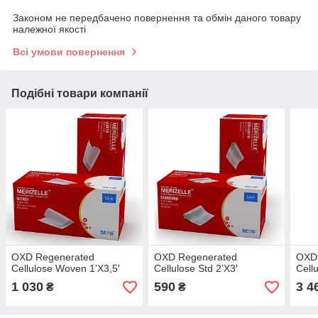
Законом не передбачено повернення та обмін даного товару
належної якості
Всі умови повернення
Подібні товари компанії
OXD Regenerated
OXD Regenerated
OXD
Cellulose Woven 1’X3,5′
Cellulose Std 2’X3′
Cell
1 030
590
3 4
₴
₴