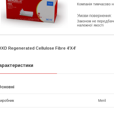
Компанія тимчасово 
Законом не передбач
належної якості
OXD Regenerated Cellulose Fibre 4’X4′
арактеристики
Основні
иробник
Meril