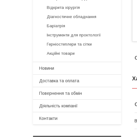
Відкрита хірургія
Діагностичне обладнання
Баріатрія
Інструменти для проктології
Герніостеплери та сітки
Акційні товари
Новини
Х
Доставка та оплата
Повернення та обмін
Діяльність компанії
Контакти
В