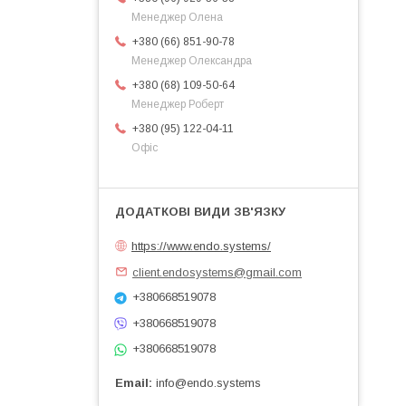
Менеджер Олена
+380 (66) 851-90-78
Менеджер Олександра
+380 (68) 109-50-64
Менеджер Роберт
+380 (95) 122-04-11
Офіс
https://www.endo.systems/
client.endosystems@gmail.com
+380668519078
+380668519078
+380668519078
Email
info@endo.systems