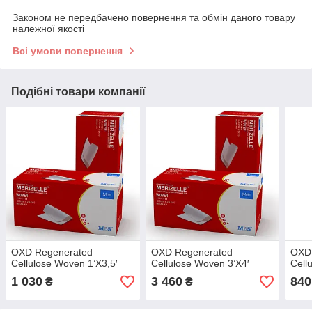
Законом не передбачено повернення та обмін даного товару
належної якості
Всі умови повернення
Подібні товари компанії
OXD Regenerated
OXD Regenerated
OXD
Cellulose Woven 1’X3,5′
Cellulose Woven 3’X4′
Cell
1 030
3 460
840
₴
₴