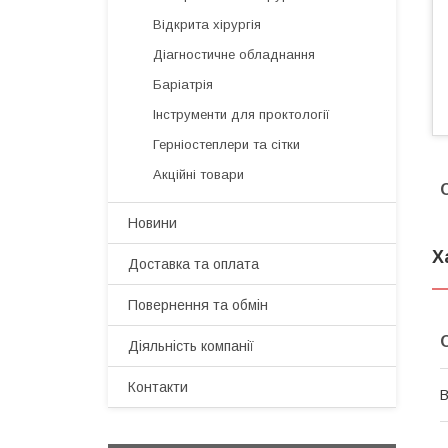
Відкрита хірургія
Діагностичне обладнання
Баріатрія
Інструменти для проктології
Герніостеплери та сітки
Акційні товари
Новини
Х
Доставка та оплата
Повернення та обмін
Діяльність компанії
Контакти
В