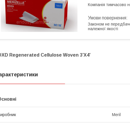
Компанія тимчасово 
Законом не передбач
належної якості
OXD Regenerated Cellulose Woven 3’X4′
арактеристики
Основні
иробник
Meril