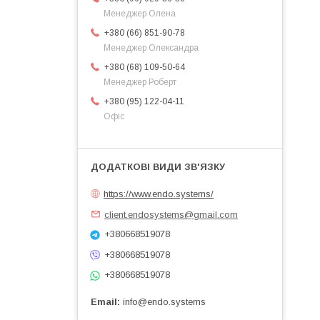
Менеджер Олена
+380 (66) 851-90-78
Менеджер Олександра
+380 (68) 109-50-64
Менеджер Роберт
+380 (95) 122-04-11
Офіс
https://www.endo.systems/
client.endosystems@gmail.com
+380668519078
+380668519078
+380668519078
Email
info@endo.systems