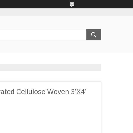
ted Cellulose Woven 3’X4′