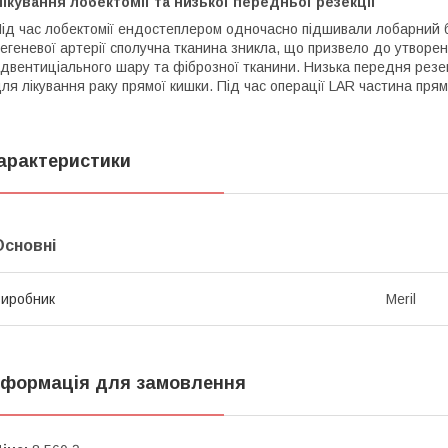
ікування лобектомії та низької передньої резекції
ід час лобектомії ендостеплером одночасно підшивали лобарний б
егеневої артерії сполучна тканина зникла, що призвело до утворен
двентиціального шару та фіброзної тканини. Низька передня резек
ля лікування раку прямої кишки. Під час операції LAR частина пря
арактеристики
Основні
иробник
Meril
нформація для замовлення