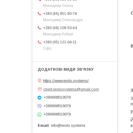
Менеджер Олена
+380 (66) 851-90-78
Менеджер Олександра
+380 (68) 109-50-64
Менеджер Роберт
+380 (95) 122-04-11
Офіс
https://www.endo.systems/
client.endosystems@gmail.com
+380668519078
З
п
+380668519078
+380668519078
Й
в
Email
info@endo.systems