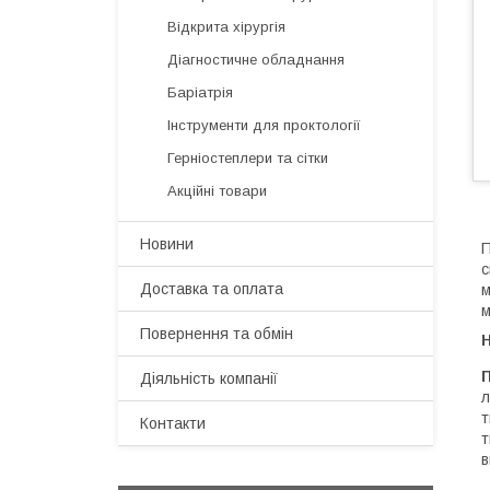
Відкрита хірургія
Діагностичне обладнання
Баріатрія
Інструменти для проктології
Герніостеплери та сітки
Акційні товари
Новини
П
с
Доставка та оплата
м
м
Повернення та обмін
Н
П
Діяльність компанії
л
т
Контакти
т
в