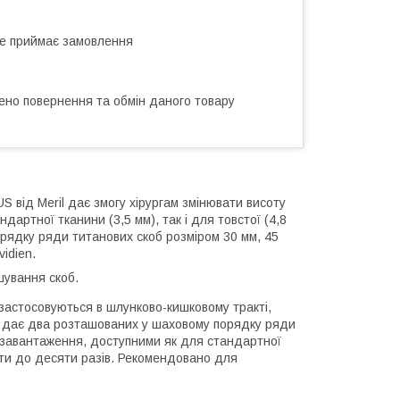
не приймає замовлення
ено повернення та обмін даного товару
 від Meril дає змогу хірургам змінювати висоту
дартної тканини (3,5 мм), так і для товстої (4,8
рядку ряди титанових скоб розміром 30 мм, 45
idien.
шування скоб.
 застосовуються в шлунково-кишковому тракті,
ін дає два розташованих у шаховому порядку ряди
резавантаження, доступними як для стандартної
ляти до десяти разів. Рекомендовано для