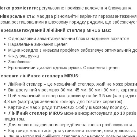
егко розмістити:
регульоване проміжне положення блокування.
ніверсальність:
має два різноманітні варіанти перезавантаження. 
вома розташованими в шаховому порядку рядами, що забезпечує 
Перезавантажуваний лінійний степлер MIRUS має:
Одноразовий завантажувальний блок із надійним захватом
Паралельне змикання щелеп
Міцна ковадло з низьким профілем забезпечує оптимальний до
Фіксуюча ручка
Запобіжник
Ергономічний дизайн однією рукою. Стиснення щелеп
ереваги лінійного степлера MIRUS:
Лінійний степлер – це механічний степлер, який не може різат
Він доступний у розмірах 30 мм, 45 мм, 60 мм і 90 мм із картри
Цей механічний степлер має довжину скоби 3,5 мм (картридж с
4,8 мм (картридж зеленого кольору для товстих серветок).
Картридж має 2 ряди титанових скоб у шаховому порядку.
Лінійний степлер MIRUS
можна використовувати до 10 разів
пацієнтом.
Для легкого відкривання передбачена кнопка розблокування.
Картридж має штифт для утримання тканини, який допомагає 
Лише картриджі лінійного степлера однакового розміру можна ф