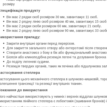
розміру
Специфікація продукту
Він має 2 рядки скоб розміром 30 мм, завантажує 11 скоб.
Він має 2-рядну лінію скоб розміром 40 мм, завантажує 15 скоб
Він має 2 рядки скоби розміром 60 мм, завантажує 21 скобу.
Він має 2-рядну лінію скоб розміром 90 мм, завантажує 33 скоб
Використання приладу:
Закрити внутрішні органи перед перерізом.
Для закриття загального отвору або ентеротомії після створе
Створити анастомоз з боку в бік або функціональний анастомоз 
Біопсія або клиноподібна резекція легені та дозування бронха 
До поділу легеневі судини.
Резекція твердих органів, таких як печінка або підшлункова за
Застосування степлера
астосування цього механічного степлера в шлунково-кишковій, тора
олегшення трансекції та резекції внутрішніх тканин.
Показання до використання
ого найчастіше використовують у нижніх і верхніх відділах шлунко
икористанням лінійного степлера є лобектомія (зшивання бронхів) і