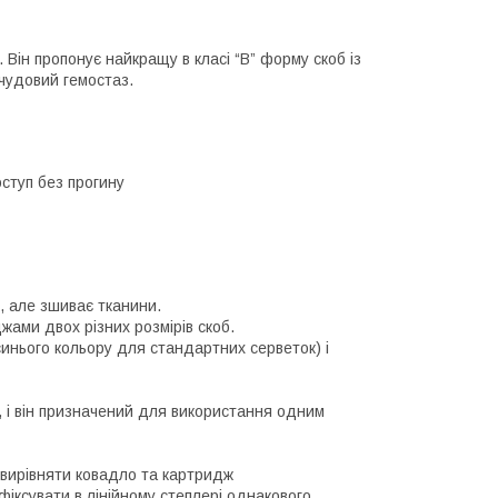
Він пропонує найкращу в класі “B” форму скоб із
чудовий гемостаз.
ступ без прогину
и, але зшиває тканини.
джами двох різних розмірів скоб.
инього кольору для стандартних серветок) і
, і він призначений для використання одним
вирівняти ковадло та картридж
іксувати в лінійному степлері однакового