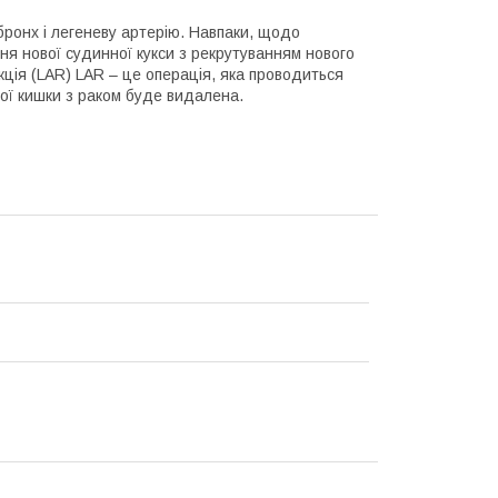
ронх і легеневу артерію. Навпаки, щодо
ня нової судинної кукси з рекрутуванням нового
ція (LAR) LAR – це операція, яка проводиться
мої кишки з раком буде видалена.