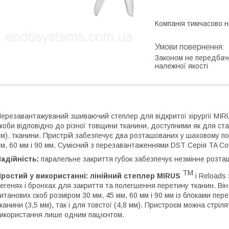
Компанія тимчасово 
Законом не передбач
належної якості
ерезавантажуваний зшиваючий степлер для відкритої хірургії MIRUS
коби відповідно до різної товщини тканини, доступними як для стан
м). тканини. Пристрій забезпечує два розташованих у шаховому по
м, 60 мм і 90 мм. Сумісний з перезавантаженнями DST Серія TA Cov
адійність:
паралельне закриття губок забезпечує незмінне розта
TM
ростий у використанні: лінійний степлер MIRUS
і Reloads
егенях і бронхах для закриття та полегшення перетину тканин. В
итанових скоб розміром 30 мм, 45 мм, 60 мм і 90 мм із блоками пе
канини (3,5 мм), так і для товстої (4,8 мм). Пристроєм можна стрі
икористання лише одним пацієнтом.