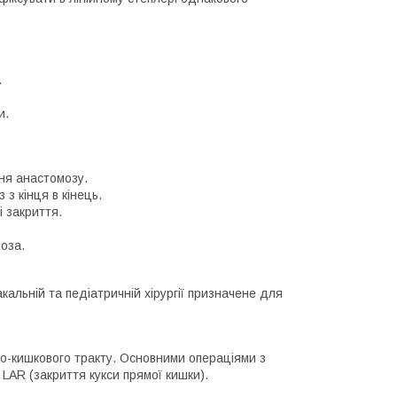
.
и.
ння анастомозу.
з кінця в кінець.
і закриття.
лоза.
кальній та педіатричній хірургії призначене для
во-кишкового тракту. Основними операціями з
 LAR (закриття кукси прямої кишки).