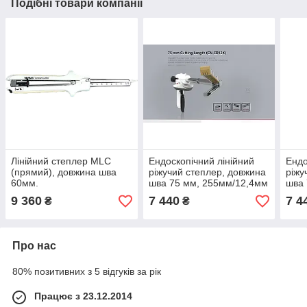
Подібні товари компанії
Лінійний степлер MLC
Ендоскопічний лінійний
Ендо
(прямий), довжина шва
ріжучий степлер, довжина
ріжу
60мм.
шва 75 мм, 255мм/12,4мм
шва 
9 360
7 440
7 4
₴
₴
Про нас
80% позитивних з 5 відгуків за рік
Працює з 23.12.2014