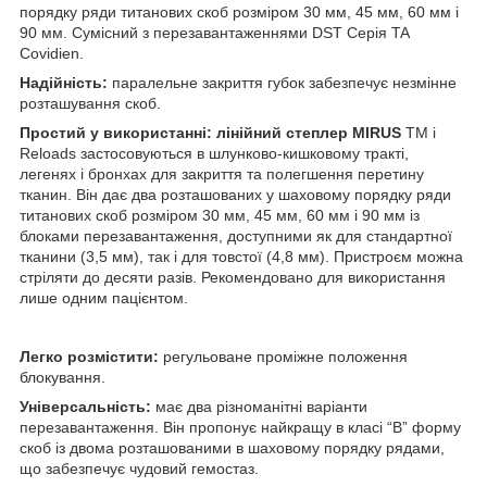
порядку ряди титанових скоб розміром 30 мм, 45 мм, 60 мм і
90 мм. Сумісний з перезавантаженнями DST Серія TA
Covidien.
Надійність:
паралельне закриття губок забезпечує незмінне
розташування скоб.
Простий у використанні: лінійний степлер MIRUS
TM
і
Reloads застосовуються в шлунково-кишковому тракті,
легенях і бронхах для закриття та полегшення перетину
тканин. Він дає два розташованих у шаховому порядку ряди
титанових скоб розміром 30 мм, 45 мм, 60 мм і 90 мм із
блоками перезавантаження, доступними як для стандартної
тканини (3,5 мм), так і для товстої (4,8 мм). Пристроєм можна
стріляти до десяти разів. Рекомендовано для використання
лише одним пацієнтом.
Легко розмістити:
регульоване проміжне положення
блокування.
Універсальність:
має два різноманітні варіанти
перезавантаження. Він пропонує найкращу в класі “B” форму
скоб із двома розташованими в шаховому порядку рядами,
що забезпечує чудовий гемостаз.