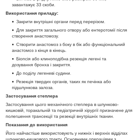
завантажує 33 скоби.
Використання приладу:
Закрити внутрішні органи перед перерізом.
Для закриття загального отвору або ентеротомії після
створення анастомозу.
Створити анастомоз з боку в бік або функціональний
анастомоз з кінця в кінець.
Біопсія або клиноподібна резекція легені та
дозування бронха і закриття.
До поділу легеневі судини.
Резекція твердих органів, таких як печінка або
підшлункова залоза.
Застосування степлера
Застосування цього механічного степлера в шлунково-
кишковій, торакальній та педіатричній хірургії призначене для
полегшення трансекції та резекції внутрішніх тканин.
Показання до використання
Його найчастіше використовують у нижніх і верхніх відділах
шлунково-кишкового тракту. Основними операціями з