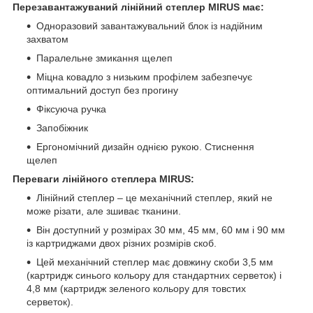
Перезавантажуваний лінійний степлер MIRUS має:
Одноразовий завантажувальний блок із надійним
захватом
Паралельне змикання щелеп
Міцна ковадло з низьким профілем забезпечує
оптимальний доступ без прогину
Фіксуюча ручка
Запобіжник
Ергономічний дизайн однією рукою. Стиснення
щелеп
Переваги лінійного степлера MIRUS:
Лінійний степлер – це механічний степлер, який не
може різати, але зшиває тканини.
Він доступний у розмірах 30 мм, 45 мм, 60 мм і 90 мм
із картриджами двох різних розмірів скоб.
Цей механічний степлер має довжину скоби 3,5 мм
(картридж синього кольору для стандартних серветок) і
4,8 мм (картридж зеленого кольору для товстих
серветок).