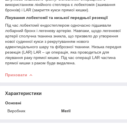
використанням лінійного степлера є лобектомія (зшивання
бронхів) і LAR (закриття кукси прямої кишки).
Лікування лобектомії та низької передньої резекції
Під час лобектомії ендостеплером одночасно підшивали
лобарний бронх і легеневу артерію. Навпаки, щодо легеневої
артерії сполучна тканина зникла, що призвело до утворення
нової судинної кукси з рекрутуванням нового
адвентиціального шару та фіброзної тканини. Низька передня
резекція (LAR) LAR – це операція, яка проводиться для
лікування раку прямої кишки. Під час операції LAR частина
прямої кишки з раком буде видалена.
Приховати
Характеристики
Основні
Виробник
Meril