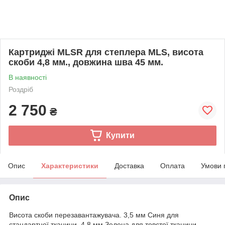
Картриджі MLSR для степлера MLS, висота
скоби 4,8 мм., довжина шва 45 мм.
В наявності
Роздріб
2 750
₴
Купити
Опис
Характеристики
Доставка
Оплата
Умови 
Опис
Висота скоби перезавантажувача. 3,5 мм Синя для
стандартної тканини, 4,8 мм Зелена для товстої тканини.