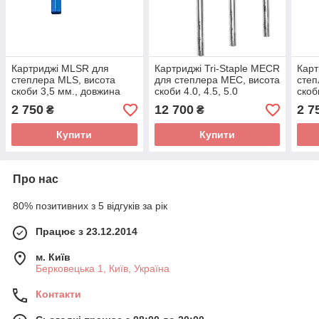
Картриджі MLSR для
Картриджі Tri-Staple MECR
Карт
степлера MLS, висота
для степлера MEC, висота
степ
скоби 3,5 мм., довжина
скоби 4.0, 4.5, 5.0
скоб
шва 90 мм.
довжина шва 60
шва 
2 750
12 700
2 7
₴
₴
мм.,чорний
Купити
Купити
Про нас
80% позитивних з 5 відгуків за рік
Працює з 23.12.2014
м. Київ
Берковецька 1, Київ, Україна
Контакти