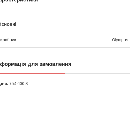
Основні
иробник
Olympus
нформація для замовлення
іна:
754 600 ₴