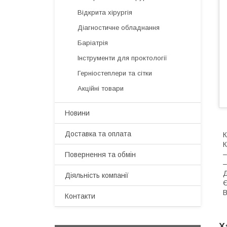
Відкрита хірургія
Діагностичне обладнання
Баріатрія
Інструменти для проктології
Герніостеплери та сітки
Акційні товари
Новини
Доставка та оплата
К
К
–
Повернення та обмін
–
Д
Діяльність компанії
Є
В
Контакти
Х