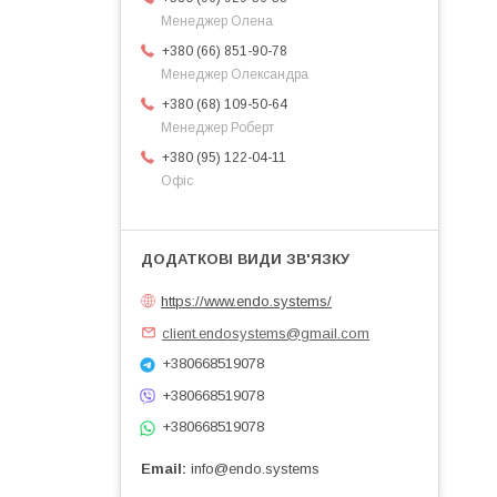
Менеджер Олена
+380 (66) 851-90-78
Менеджер Олександра
+380 (68) 109-50-64
Менеджер Роберт
+380 (95) 122-04-11
Офіс
https://www.endo.systems/
client.endosystems@gmail.com
+380668519078
+380668519078
+380668519078
Email
info@endo.systems