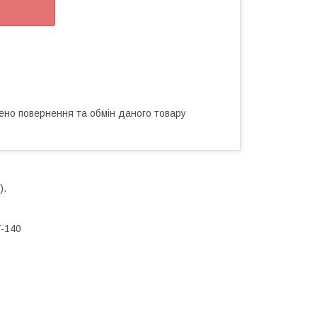
ено повернення та обмін даного товару
).
T-140