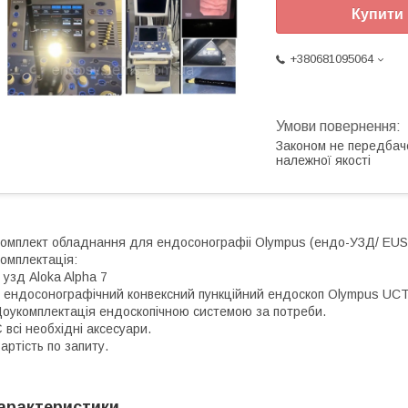
Купити
+380681095064
Законом не передбач
належної якості
омплект обладнання для ендосонографіі Olympus (ендо-УЗД/ EUS
омплектація:
 узд Aloka Alpha 7
 ендосонографічний конвексний пункційний ендоскоп Olympus UC
оукомплектація ендоскопічною системою за потреби.
 всі необхідні аксесуари.
артість по запиту.
арактеристики