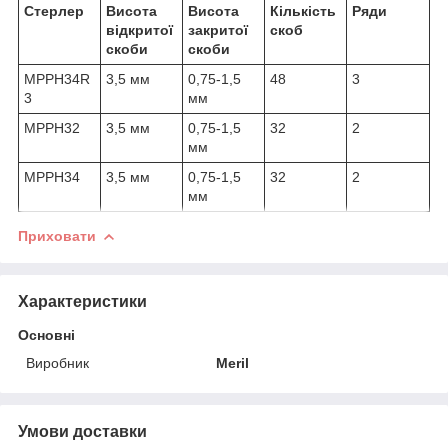
Стерлер
Висота
Висота
Кількість
Ряди
відкритої
закритої
скоб
скоби
скоби
MPPH34R
3,5 мм
0,75-1,5
48
3
3
мм
MPPH32
3,5 мм
0,75-1,5
32
2
мм
MPPH34
3,5 мм
0,75-1,5
32
2
мм
Приховати
Характеристики
Основні
Виробник
Meril
Умови доставки