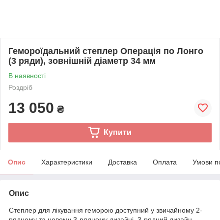
Гемороїдальний степлер Операція по Лонго
(3 ряди), зовнішній діаметр 34 мм
В наявності
Роздріб
13 050
₴
Купити
Опис
Характеристики
Доставка
Оплата
Умови п
Опис
Степлер для лікування геморою доступний у звичайному 2-
рядному та новому 3-рядному дизайні. 3-рядний дизайн