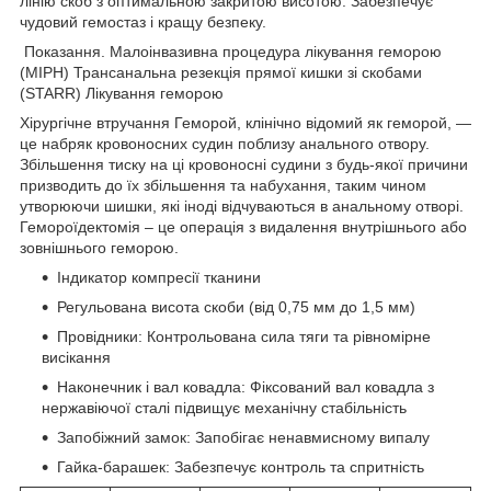
лінію скоб з оптимальною закритою висотою. Забезпечує
чудовий гемостаз і кращу безпеку.
Показання. Малоінвазивна процедура лікування геморою
(MIPH) Трансанальна резекція прямої кишки зі скобами
(STARR) Лікування геморою
Хірургічне втручання Геморой, клінічно відомий як геморой, —
це набряк кровоносних судин поблизу анального отвору.
Збільшення тиску на ці кровоносні судини з будь-якої причини
призводить до їх збільшення та набухання, таким чином
утворюючи шишки, які іноді відчуваються в анальному отворі.
Гемороїдектомія – це операція з видалення внутрішнього або
зовнішнього геморою.
Індикатор компресії тканини
Регульована висота скоби (від 0,75 мм до 1,5 мм)
Провідники: Контрольована сила тяги та рівномірне
висікання
Наконечник і вал ковадла: Фіксований вал ковадла з
нержавіючої сталі підвищує механічну стабільність
Запобіжний замок: Запобігає ненавмисному випалу
Гайка-барашек: Забезпечує контроль та спритність