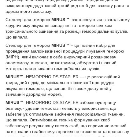
використовує додатковий третій ряд скоб для захисту рани та
адекватного гемостазу.
Степлер для геморою
MIRUS™
застосовується в загальному
хірургічному лікуванні випадіння та геморою шляхом
трансанального зшивання та резекції гемороїдальних вузлів,
що випали.
Степлер для геморою
MIRUS™
– це повний набір для
проведення малоінвазивної процедури лікування геморою
(MIPH), який включає в себе циркулярний розширювач
анастомозу, аноскоп, ниткотримач, обтуратор і шовний
матеріал для зшивання гемороїдальних вузлів.
MIRUS™
HEMORRHOIDS STAPLER — це революційний
трирядний підхід до мінімально інвазивної процедури
лікування геморою, що випав. Він також доступний у
звичайній дворядній моделі.
MIRUS™
HEMORRHOIDS STAPLER забезпечує кращу
безпеку, чудовий гемостаз і легкість у використанні, що
забезпечує оптимальне висічення гемороїдальної тканини,
що випала. Оптимізована техніка формування скоб
забезпечує регульовану висоту скоб, що спричиняє менший
натяг тканин і забезпечує правильне стиснення та правильну