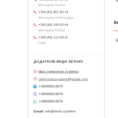
В
Менеджер Олена
+380 (66) 851-90-78
Менеджер Олександра
І
+380 (68) 109-50-64
Менеджер Роберт
+380 (95) 122-04-11
Ц
Офіс
https://www.endo.systems/
client.endosystems@gmail.com
+380668519078
+380668519078
+380668519078
Email
info@endo.systems