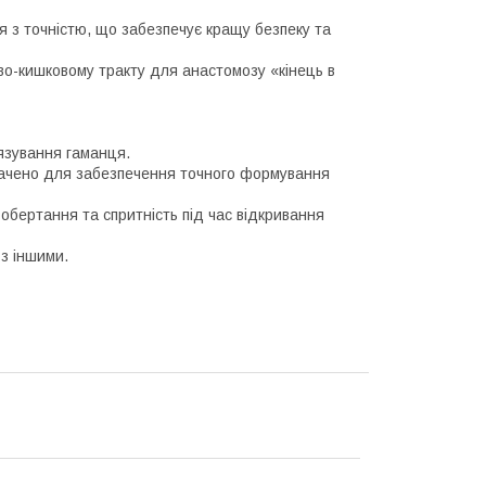
ня з точністю, що забезпечує кращу безпеку та
о-кишковому тракту для анастомозу «кінець в
язування гаманця.
бачено для забезпечення точного формування
обертання та спритність під час відкривання
 з іншими.