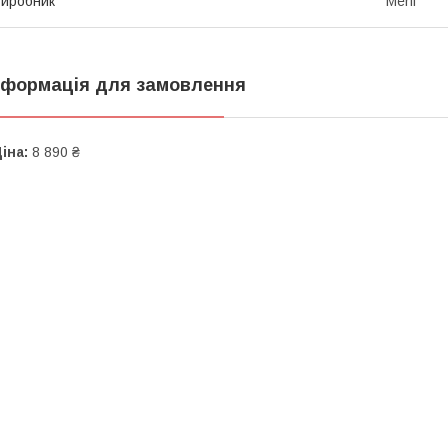
иробник
Meril
нформація для замовлення
іна:
8 890 ₴