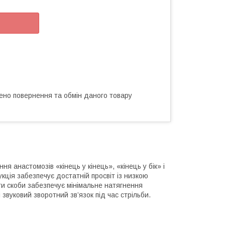
ено повернення та обмін даного товару
 анастомозів «кінець у кінець», «кінець у бік» і
рукція забезпечує достатній просвіт із низкою
ти скоби забезпечує мінімальне натягнення
звуковий зворотний зв’язок під час стрільби.