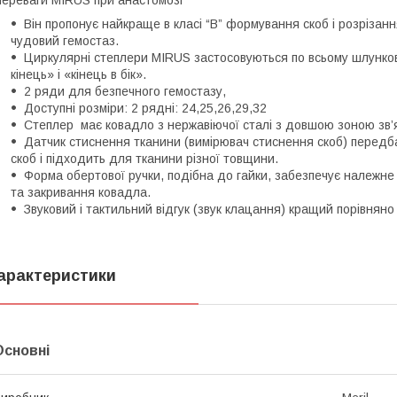
ереваги MIRUS при анастомозі
Він пропонує найкраще в класі “B” формування скоб і розрізан
чудовий гемостаз.
Циркулярні степлери MIRUS застосовуються по всьому шлунков
кінець» і «кінець в бік».
2 ряди для безпечного гемостазу,
Доступні розміри: 2 рядні: 24,25,26,29,32
Степлер має ковадло з нержавіючої сталі з довшою зоною зв’
Датчик стиснення тканини (вимірювач стиснення скоб) перед
скоб і підходить для тканини різної товщини.
Форма обертової ручки, подібна до гайки, забезпечує належне 
та закривання ковадла.
Звуковий і тактильний відгук (звук клацання) кращий порівняно
арактеристики
Основні