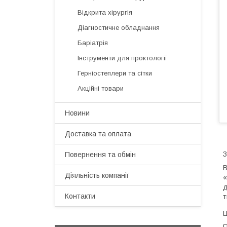
Відкрита хірургія
Діагностичне обладнання
Баріатрія
Інструменти для проктології
Герніостеплери та сітки
Акційні товари
Новини
Доставка та оплата
З
Повернення та обмін
В
Діяльність компанії
«
д
Контакти
т
Ц