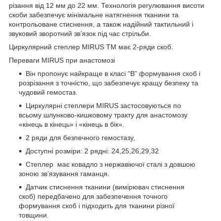
різання від 12 мм до 22 мм. Технологія регулювання висоти
скоби забезпечує мінімальне натягнення тканини та
контрольоване стиснення, а також надійний тактильний і
звуковий зворотний зв’язок під час стрільби.
Циркулярний степлер MIRUS
TM
має 2-ряди скоб.
Переваги MIRUS при анастомозі
Він пропонує найкраще в класі “B” формування скоб і
розрізання з точністю, що забезпечує кращу безпеку та
чудовий гемостаз.
Циркулярні степлери MIRUS застосовуються по
всьому шлунково-кишковому тракту для анастомозу
«кінець в кінець» і «кінець в бік».
2 ряди для безпечного гемостазу,
Доступні розміри: 2 рядні: 24,25,26,29,32
Степлер має ковадло з нержавіючої сталі з довшою
зоною зв’язування гаманця.
Датчик стиснення тканини (вимірювач стиснення
скоб) передбачено для забезпечення точного
формування скоб і підходить для тканини різної
товщини.