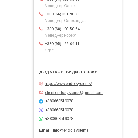
Менеджер Олена
+380 (66) 851-90-78
Менеджер Олександра
+380 (68) 109-50-64
Менеджер Роберт
+380 (95) 122-04-11
Офіс
https://www.endo.systems/
client.endosystems@gmail.com
+380668519078
+380668519078
+380668519078
Email
info@endo.systems