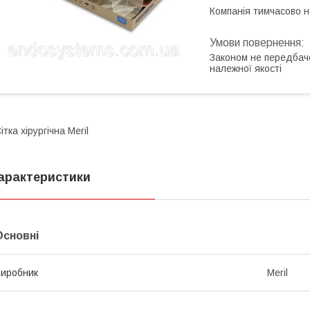
Компанія тимчасово 
Законом не передбач
належної якості
ітка хірургічна Meril
арактеристики
Основні
иробник
Meril