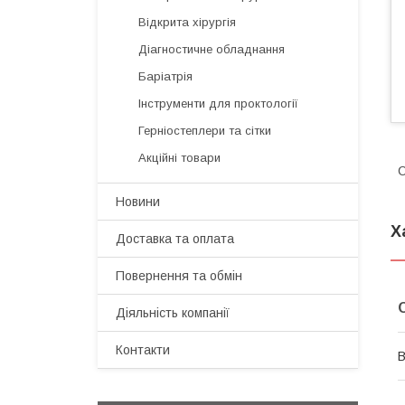
Відкрита хірургія
Діагностичне обладнання
Баріатрія
Інструменти для проктології
Герніостеплери та сітки
Акційні товари
С
Новини
Х
Доставка та оплата
Повернення та обмін
Діяльність компанії
Контакти
В