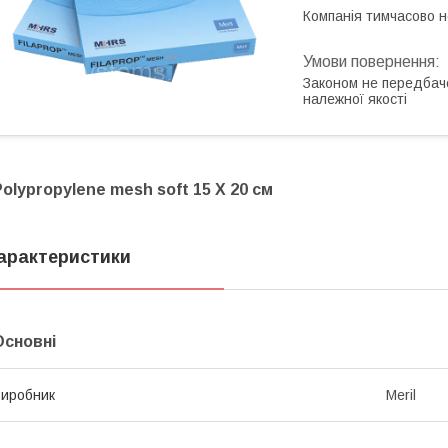
Компанія тимчасово 
Законом не передбач
належної якості
Polypropylene mesh soft 15 X 20 cм
арактеристики
Основні
иробник
Meril