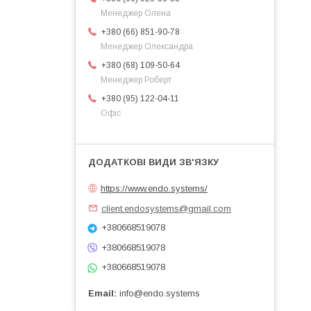
Менеджер Олена
+380 (66) 851-90-78
Менеджер Олександра
+380 (68) 109-50-64
Менеджер Роберт
+380 (95) 122-04-11
Офіс
https://www.endo.systems/
client.endosystems@gmail.com
+380668519078
+380668519078
+380668519078
Email
info@endo.systems