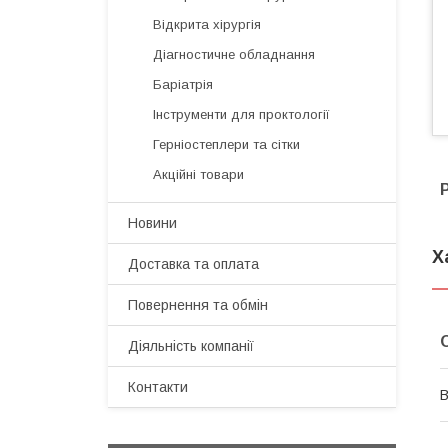
Відкрита хірургія
Діагностичне обладнання
Баріатрія
Інструменти для проктології
Герніостеплери та сітки
Акційні товари
Новини
Х
Доставка та оплата
Повернення та обмін
Діяльність компанії
Контакти
В