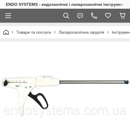
ENDO SYSTEMS - ендоскопічні і лапароскопічні інструменти
Товари та послуги
Лапароскопічна хірургія
Інструмен