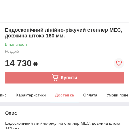
Ендоскопічний лінійно-ріжучий степлер MEC,
довжина штока 160 мм.
В наявності
Роздріб
14 730
₴
Купити
пис
Характеристики
Доставка
Оплата
Умови пове
Опис
Ендоскопічний лінійно-ріжучий степлер MEC, довжина штока
160 мм.