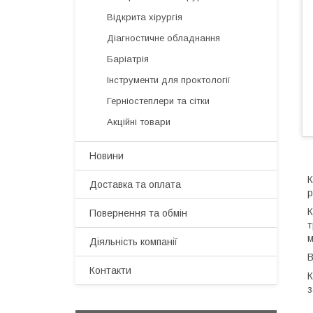
Відкрита хірургія
Діагностичне обладнання
Баріатрія
Інструменти для проктології
Герніостеплери та сітки
Акційні товари
Новини
К
Доставка та оплата
р
К
Повернення та обмін
т
м
Діяльність компанії
В
Контакти
К
з