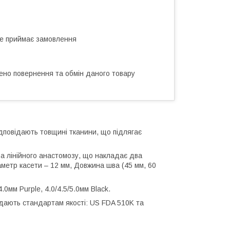
не приймає замовлення
ено повернення та обмін даного товару
ідповідають товщині тканини, що підлягає
а лінійного анастомозу, що накладає два
аметр касети – 12 мм, Довжина шва (45 мм, 60
4.0мм Purple, 4.0/4.5/5.0мм Black.
відають стандартам якості: US FDA 510K та