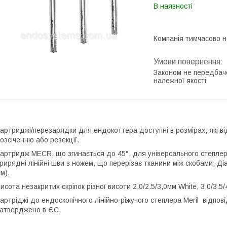
В наявності
Компанія тимчасово 
Законом не передбач
належної якості
артриджі/перезарядки для ендокоттера доступні в розмірах, які в
озсіченню або резекції.
артридж MECR, що згинається до 45°, для універсального степлер
рирядні лінійні шви з ножем, що перерізає тканини між скобами, Ді
м).
исота незакритих скріпок різної висоти 2.0/2.5/3,0мм White, 3,0/3.5/
артріджі до ендоскопічного лінійно-ріжучого степлера Meril відпо
атверджено в ЄС.