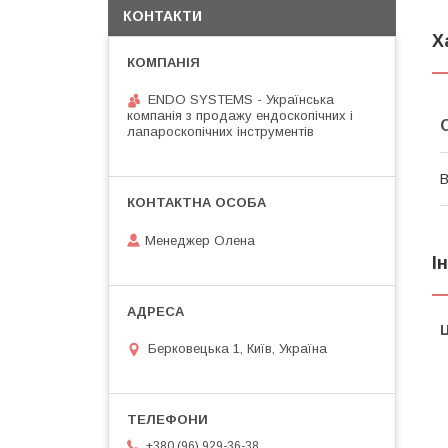
КОНТАКТИ
Х
ENDO SYSTEMS - Українська
компанія з продажу ендоскопічних і
лапароскопічних інструментів
В
Менеджер Олена
І
Ц
Берковецька 1, Київ, Україна
+380 (96) 929-36-38