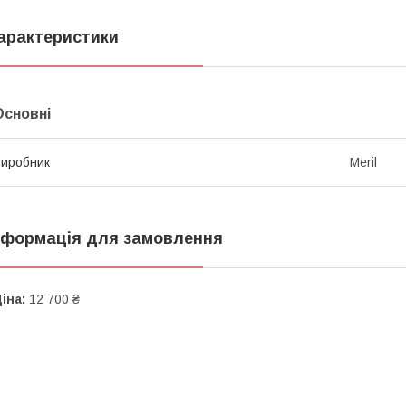
арактеристики
Основні
иробник
Meril
нформація для замовлення
іна:
12 700 ₴