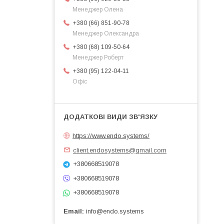
Менеджер Олена
+380 (66) 851-90-78
Менеджер Олександра
+380 (68) 109-50-64
Менеджер Роберт
+380 (95) 122-04-11
Офіс
https://www.endo.systems/
client.endosystems@gmail.com
+380668519078
+380668519078
+380668519078
Email
info@endo.systems