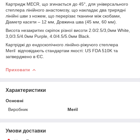
Картридж MECR, що згинається до 45°, для універсального
степлера лінійного анастомозу, що накладає два трирядні
лінійні шви з ножем, що перерізає тканини між скобами,
Діаметр касети – 12 мм, Довжина шва (45 мм, 60 мм).
Висота незакритих скріпок різної висоти 2.0/2.5/3,0мм White,
3,0/3.5/4.0мм Purple, 4.0/4.5/5.0мм Black.
Картріджі до ендоскопічного лінійно-ріжучого степлера
Meril відповідають стандартам якості: US FDA 510K та
затверджено в ЄС.
Приховати
Характеристики
Основні
Виробник
Meril
Умови доставки