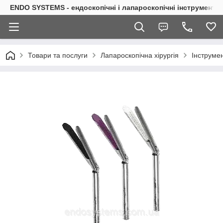
ENDO SYSTEMS - ендоскопічні і лапароскопічні інструменти
Товари та послуги
Лапароскопічна хірургія
Інструмен