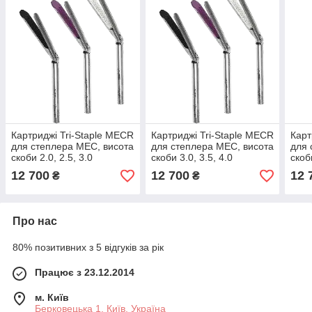
Картриджі Tri-Staple MECR
Картриджі Tri-Staple MECR
Карт
для степлера MEC, висота
для степлера MEC, висота
для 
скоби 2.0, 2.5, 3.0
скоби 3.0, 3.5, 4.0
скоб
довжина шва 60 мм.,білий
довжина шва 60
довж
12 700
12 700
12 
₴
₴
мм.,фіолетовий
Про нас
80% позитивних з 5 відгуків за рік
Працює з 23.12.2014
м. Київ
Берковецька 1, Київ, Україна