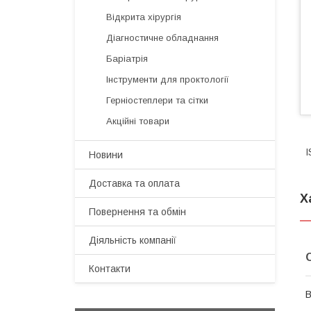
Відкрита хірургія
Діагностичне обладнання
Баріатрія
Інструменти для проктології
Герніостеплери та сітки
Акційні товари
I
Новини
Доставка та оплата
Х
Повернення та обмін
Діяльність компанії
Контакти
В