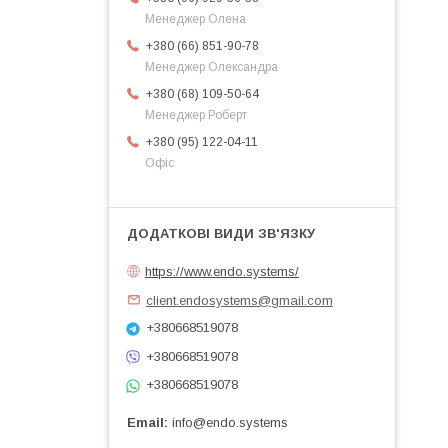
Менеджер Олена
+380 (66) 851-90-78
Менеджер Олександра
+380 (68) 109-50-64
Менеджер Роберт
+380 (95) 122-04-11
Офіс
https://www.endo.systems/
client.endosystems@gmail.com
+380668519078
+380668519078
+380668519078
Email
info@endo.systems