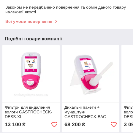
Законом не передбачено повернення та обмін даного товару
належної якості
Всі умови повернення
Подібні товари компанії
Фільтри для видалення
Дихальні пакети +
Філь
вологи GASTROCHECK-
мундштуки
вол
DESS-XL
GASTROCHECK-BAG
DES
13 100
68 200
3 0
₴
₴