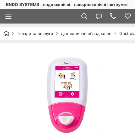
ENDO SYSTEMS - ендоскопічні і лапароскопічні інструменти
Товари та послуги
Діагностичне обладнання
Gastrol