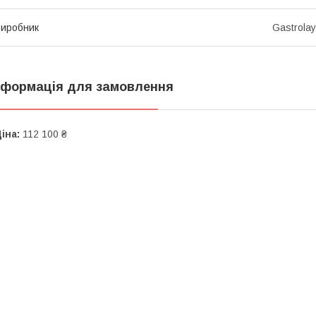
иробник
Gastrola
нформація для замовлення
іна:
112 100 ₴