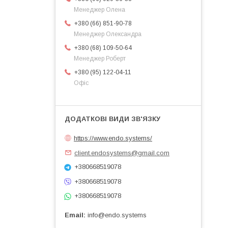
Менеджер Олена
+380 (66) 851-90-78
Менеджер Олександра
+380 (68) 109-50-64
Менеджер Роберт
+380 (95) 122-04-11
Офіс
https://www.endo.systems/
client.endosystems@gmail.com
+380668519078
+380668519078
+380668519078
Email
info@endo.systems