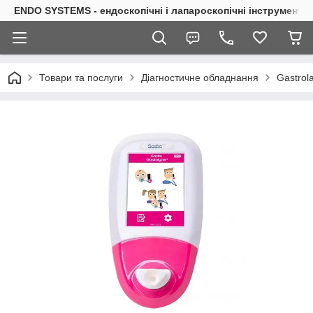
ENDO SYSTEMS - ендоскопічні і лапароскопічні інструменти
Товари та послуги
Діагностичне обладнання
Gastrol