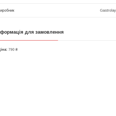
иробник
Gastrola
нформація для замовлення
іна:
790 ₴