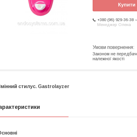
Купити
+380 (96) 929-36-38
Менеджер Олена
Законом не передбач
належної якості
Змінний стилус. Gastrolayzer
арактеристики
Основні