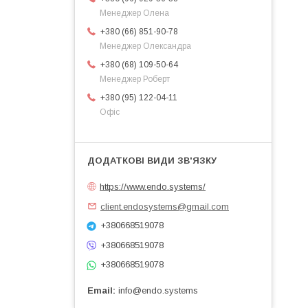
Менеджер Олена
+380 (66) 851-90-78
Менеджер Олександра
+380 (68) 109-50-64
Менеджер Роберт
+380 (95) 122-04-11
Офіс
https://www.endo.systems/
client.endosystems@gmail.com
+380668519078
+380668519078
+380668519078
Email
info@endo.systems