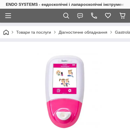
ENDO SYSTEMS - ендоскопічні і лапароскопічні інструменти
Товари та послуги
Діагностичне обладнання
Gastrol