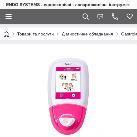
ENDO SYSTEMS - ендоскопічні і лапароскопічні інструменти
Товари та послуги
Діагностичне обладнання
Gastrol