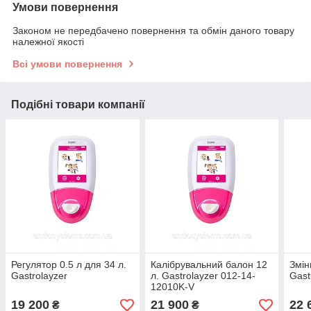
Умови повернення
Законом не передбачено повернення та обмін даного товару
належної якості
Всі умови повернення
Подібні товари компанії
Регулятор 0.5 л для 34 л.
Калібрувальний балон 12
Змін
Gastrolayzer
л. Gastrolayzer 012-14-
Gast
12010K-V
19 200
21 900
22 
₴
₴