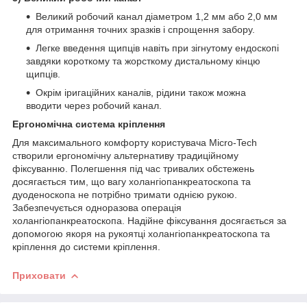
Великий робочий канал діаметром 1,2 мм або 2,0 мм
для отримання точних зразків і спрощення забору.
Легке введення щипців навіть при зігнутому ендоскопі
завдяки короткому та жорсткому дистальному кінцю
щипців.
Окрім іригаційних каналів, рідини також можна
вводити через робочий канал.
Ергономічна система кріплення
Для максимального комфорту користувача Micro-Tech
створили ергономічну альтернативу традиційному
фіксуванню. Полегшення під час тривалих обстежень
досягається тим, що вагу холангіопанкреатоскопа та
дуоденоскопа не потрібно тримати однією рукою.
Забезпечується одноразова операція
холангіопанкреатоскопа. Надійне фіксування досягається за
допомогою якоря на рукоятці холангіопанкреатоскопа та
кріплення до системи кріплення.
Приховати