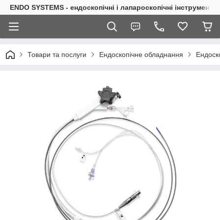
ENDO SYSTEMS - ендоскопічні і лапароскопічні інструменти
Товари та послуги
Ендоскопічне обладнання
Ендоск