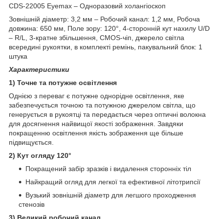
CDS-22005 Eyemax – Одноразовий холангіоскоп
Зовнішній діаметр: 3,2 мм – Робочий канал: 1,2 мм, Робоча
довжина: 650 мм, Поле зору: 120°, 4-сторонній кут нахилу U/D
– R/L, 3-кратне збільшення, CMOS-чіп, джерело світла
всередині рукоятки, в комплекті ремінь, пакувальний блок: 1
штука
Характеристики
1) Точне та потужне освітлення
Однією з переваг є потужне однорідне освітлення, яке
забезпечується точною та потужною джерелом світла, що
генерується в рукоятці та передається через оптичні волокна
для досягнення найвищої якості зображення. Завдяки
покращенню освітлення якість зображення ще більше
підвищується.
2) Кут огляду 120°
Покращений забір зразків і видалення сторонніх тіл
Найкращий огляд для легкої та ефективної літотрипсії
Вузький зовнішній діаметр для легшого проходження
стенозів
3) Великий робочий канал