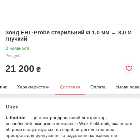
Зонд EHL-Probe стерильний Ø 1,0 мм ↔ 3,0 м
гнучкий
В наявності
Роздріб
21 200
₴
пис
Характеристики
Доставка
Оплата
Умови пове
Опис
Lithotron
— це електрогідравлічний літотриптор,
розроблений німецькою компанією Walz Elektronik, яка понад
50 років спеціалізується на виробництві електронних
пристроїв для руйнування та видалення конкрементів