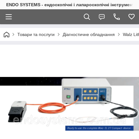
ENDO SYSTEMS - ендоскопічні і лапароскопічні інструменти
Товари та послуги
Діагностичне обладнання
Walz Li