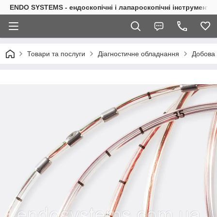
ENDO SYSTEMS - ендоскопічні і лапароскопічні інструменти
Товари та послуги
Діагностичне обладнання
Добова 