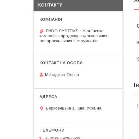
КОНТАКТИ
ENDO SYSTEMS - Українська
компанія з продажу ендоскопічних і
лапароскопічних інструментів
В
К
Менеджер Олена
І
Ц
Берковецька 1, Київ, Україна
+380 (96) 929-36-38