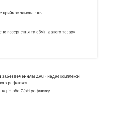
не приймає замовлення
ено повернення та обмін даного товару
м забезпеченням Zvu
-
надає комплексні
ного рефлюксу.
ння pH або Z/pH рефлюксу.