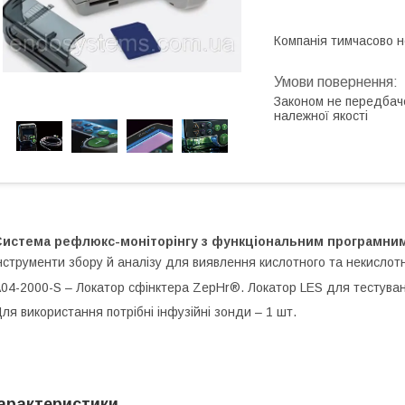
Компанія тимчасово 
Законом не передбач
належної якості
Система рефлюкс-моніторінгу з функціональним програмни
нструменти збору й аналізу
для виявлення кислотного та некислот
04-2000-S – Локатор сфінктера ZepHr®. Локатор LES для тестува
ля використання потрібні інфузійні зонди – 1 шт.
арактеристики