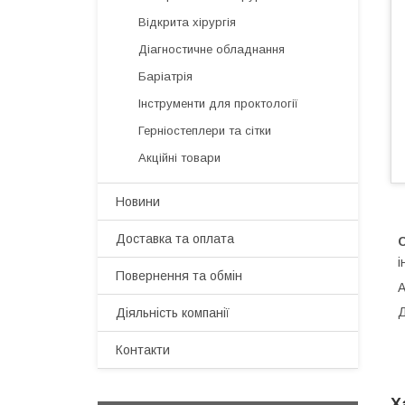
Відкрита хірургія
Діагностичне обладнання
Баріатрія
Інструменти для проктології
Герніостеплери та сітки
Акційні товари
Новини
Доставка та оплата
і
Повернення та обмін
A
Д
Діяльність компанії
Контакти
Х