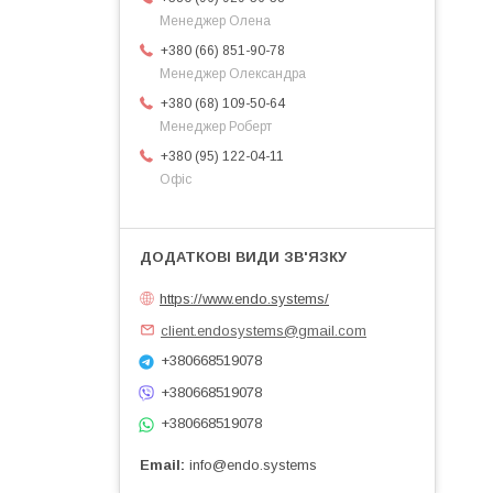
Менеджер Олена
+380 (66) 851-90-78
Менеджер Олександра
+380 (68) 109-50-64
Менеджер Роберт
+380 (95) 122-04-11
Офіс
https://www.endo.systems/
client.endosystems@gmail.com
+380668519078
+380668519078
+380668519078
Email
info@endo.systems