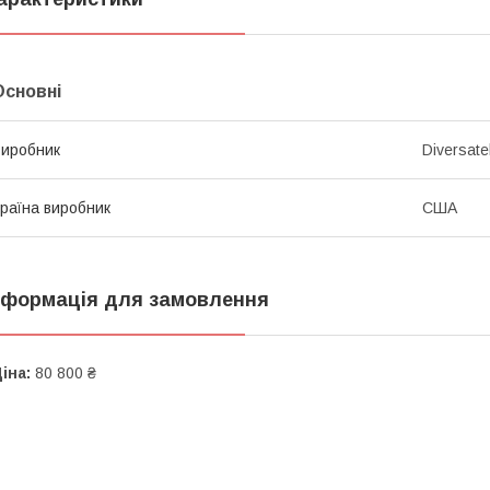
Основні
иробник
Diversate
раїна виробник
США
нформація для замовлення
іна:
80 800 ₴