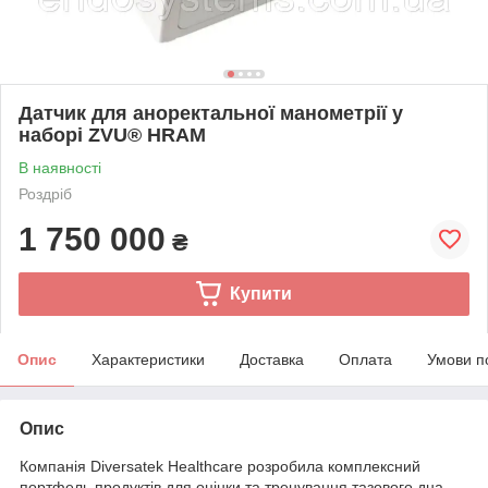
Датчик для аноректальної манометрії у
наборі ZVU® HRАM
В наявності
Роздріб
1 750 000
₴
Купити
Опис
Характеристики
Доставка
Оплата
Умови п
Опис
Компанія Diversatek Healthcare розробила комплексний
портфель продуктів для оцінки та тренування тазового дна,