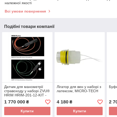
належної якості
Всі умови повернення
Подібні товари компанії
Датчик для манометрії
Лігатор для вен у наборі з
Буфе
стравоходу у наборі ZVU®
латексом, MICRO-TECH
HRIM HRIM-201-12-KIT -
1 770 000
4 180
2 7
₴
₴
Купити
Купити