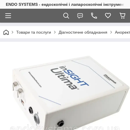
ENDO SYSTEMS - ендоскопічні і лапароскопічні інструменти
Товари та послуги
Діагностичне обладнання
Анорек