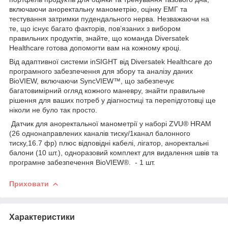
включаючи аноректальну манометрію, оцінку ЕМГ та
тестування затримки пудендального нерва. Незважаючи на
те, що існує багато факторів, пов’язаних з вибором
правильних продуктів, знайте, що команда Diversatek
Healthcare готова допомогти вам на кожному кроці.
Від адаптивної системи inSIGHT від Diversatek Healthcare до
програмного забезпечення для збору та аналізу даних
BioVIEW, включаючи SyncVIEW™, що забезпечує
багатовимірний огляд кожного маневру, знайти правильне
рішення для ваших потреб у діагностиці та перепідготовці ще
ніколи не було так просто.
Датчик для аноректальної манометрії у наборі ZVU® HRАM
(26 однонаправлених каналів тиску/1канал балонного
тиску,16.7 фр) плюс відповідні кабелі, лігатор, аноректальні
балони (10 шт.), одноразовий комплект для видалення швів та
програмне забезпечення BioVIEW®. - 1 шт.
Приховати
Характеристики