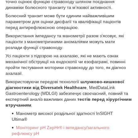
точно оцінює функцію стравоходу шляхом поєднання
динаміки болюсного транзиту та м’язової активності.
Болюсний транзит може бути єдиним найважливішим
параметром для оцінки дисфагії та кваліфікації пацієнтів
перед антирефлюксною операцією.
Використання імпедансу та манометрії разом з’ясовує, які
пацієнти з манометричними аномаліями можуть мати
розлади функції стравоходу.
Усі пацієнти з підозрою на ахалазію, які не мають ознак
механічної обструкції на ендоскопії чи езофаграмі, повинні
пройти тестування моторики стравоходу до того, як діагноз
ахалазії.
Використовуючи передові технології
шлунково-кишкової
діагностики від Diversatek Healthcare
, MedDataLink
Gastroenterology (MDLGI) забезпечує своєчасний, повний та
експертний аналіз важливих даних
тестів перед хірургічним
втручанням
.
Манометр високої роздільної здатності InSIGHT
Ultima®
Моніторинг рН ZepHr® і імпедансу/загального
рефлюксу рН