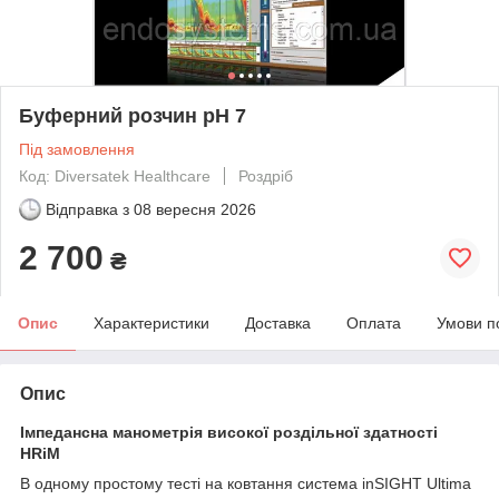
Буферний розчин pH 7
Під замовлення
Код: Diversatek Healthcare
Роздріб
Відправка з
08 вересня 2026
2 700
₴
Опис
Характеристики
Доставка
Оплата
Умови п
Опис
Імпедансна манометрія високої роздільної здатності
HRiM
В одному простому тесті на ковтання система inSIGHT Ultima