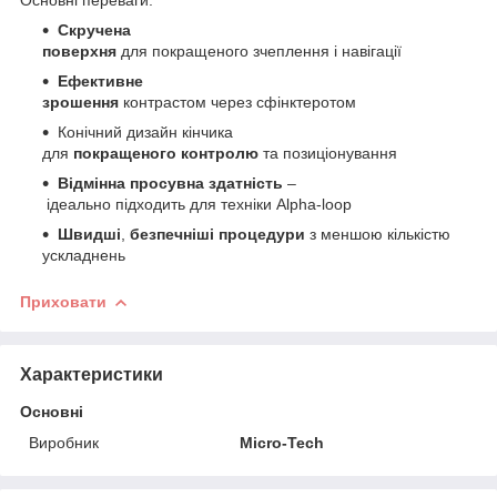
Скручена
поверхня
для покращеного зчеплення і навігації
Ефективне
зрошення
контрастом через сфінктеротом
Конічний дизайн кінчика
для
покращеного контролю
та позиціонування
Відмінна просувна
здатність
–
ідеально підходить для техніки Alpha-loop
Швидші
,
безпечніші процедури
з меншою кількістю
ускладнень
Приховати
Характеристики
Основні
Виробник
Micro-Tech