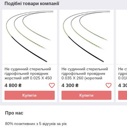
Подібні товари компанії
Не судинний стерильний
Не судинний стерильний
Не с
гідрофільний провідник
гідрофільний провідник
гідр
жорсткий stiff 0.025 X 450
0.035 X 260 (короткий
0.01
(довгий провідник)
провідник)
пров
4 800
4 300
4 3
₴
₴
Купити
Купити
Про нас
80% позитивних з 5 відгуків за рік