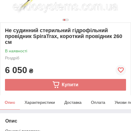
Не судинний стерильний гідрофільний
провідник SpiraTrax, короткий провідник 260
см
В наявності
Роздріб
6 050
₴
Купити
Опис
Характеристики
Доставка
Оплата
Умови п
Опис
Основні переваги: