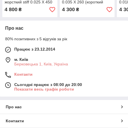
жорсткий stiff 0.025 X 450
0.035 X 260 (короткий
0.01
(довгий провідник)
провідник)
пров
4 800
4 300
4 3
₴
₴
Про нас
80% позитивних з 5 відгуків за рік
Працює з 23.12.2014
м. Київ
Берковецька 1, Київ, Україна
Контакти
Сьогодні працює з 08:00 до 20:00
Показати весь графік роботи
Про нас
Контакти