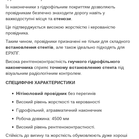
Їх наконечники з гідрофільним покриттям дозволяють
провідникам безпечно знаходити дорогу навіть у
важкодоступні місця та
стенози
.
Це підтверджується високою жорсткістю і керованістю
провідника.
Таким чином, провідники призначені не тільки для складного
встановлення стентів
, але також ідеально підходять для
ЕРХПГ.
Висока рентгеноконтрастність
гнучкого гідрофільного
наконечника
сприяє
точному встановленню стента
під
візуальним радіологічним контролем.
СПЕЦИФІЧНІ ХАРАКТЕРИСТИКИ
Нітіноловий провідник
без перегинів
Високий рівень жорсткості та керованості
Гідрофільний, атравматичний наконечник
Робоча довжина: 4500 мм
Високий рівень рентгеноконтрастності.
Стійкість до вигину та жорсткість обумовлюють дуже хороші