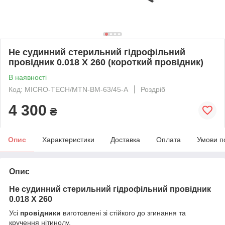
Не судинний стерильний гідрофільний
провідник 0.018 X 260 (короткий провідник)
В наявності
Код: MICRO-TECН/MTN-BM-63/45-A
Роздріб
4 300
₴
Опис
Характеристики
Доставка
Оплата
Умови п
Опис
Не судинний стерильний гідрофільний провідник
0.018 X 260
Усі
провідники
виготовлені зі стійкого до згинання та
кручення нітинолу.