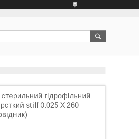
 стерильний гідрофільний
сткий stiff 0.025 X 260
овідник)