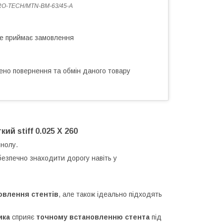
O-TECН/MTN-BM-63/45-A
не приймає замовлення
ено повернення та обмін даного товару
й stiff 0.025 X 260
инолу.
безпечно знаходити дорогу навіть у
овлення стентів
, але також ідеально підходять
ика
сприяє
точному встановленню стента
під