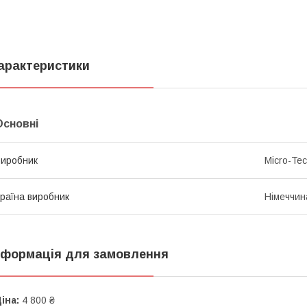
арактеристики
Основні
иробник
Micro-Te
раїна виробник
Німеччин
нформація для замовлення
іна:
4 800 ₴