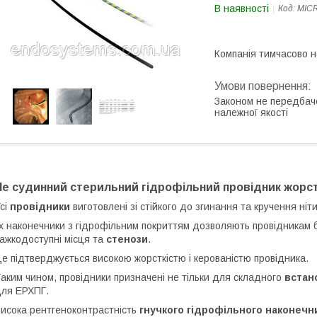
В наявності
Код:
MICR
Компанія тимчасово 
Законом не передбач
належної якості
Не судинний стерильний гідрофільний провідник жорстки
сі
провідники
виготовлені зі стійкого до згинання та кручення ніт
х наконечники з гідрофільним покриттям дозволяють провідникам 
ажкодоступні місця та
стенози
.
е підтверджується високою жорсткістю і керованістю провідника.
аким чином, провідники призначені не тільки для складного
встан
для ЕРХПГ.
исока рентгеноконтрастність
гнучкого гідрофільного наконечн