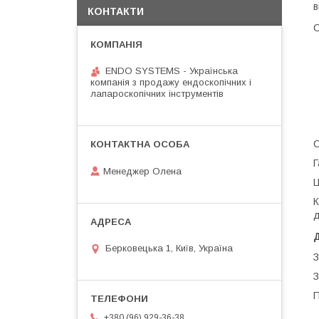
в
КОНТАКТИ
ENDO SYSTEMS - Українська
компанія з продажу ендоскопічних і
лапароскопічних інструментів
С
Г
Менеджер Олена
Ц
К
д
Берковецька 1, Київ, Україна
З
З
П
+380 (96) 929-36-38