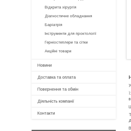
Відкрита хірургія
Діагностичне обладнання
Баріатрія
Інструменти для проктології
Герніостеплери та сітки
Акційні товари
Новини
Доставка та оплата
У
Повернення та обмін
Ї
в
Діяльність компанії
Ц
Контакти
Т
В