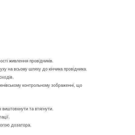
ості живлення провідників.
уху на всьому шляху до кінчика провідника.
оходів.
генівському контрольному зображенні, що
о виштовхнути та втягнути.
тації.
могою дозатора.