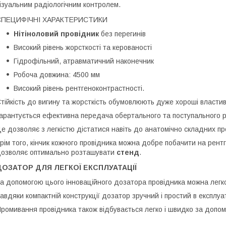
ізуальним радіологічним контролем.
СПЕЦИФІЧНІ ХАРАКТЕРИСТИКИ
Нітіноловий провідник
без перегинів
Високий рівень жорсткості та керованості
Гідрофільний, атравматичний наконечник
Робоча довжина: 4500 мм
Високий рівень рентгеноконтрастності.
тійкість до вигину та жорсткість обумовлюють дуже хороші властив
арантується ефективна передача обертального та поступального р
е дозволяє з легкістю дістатися навіть до анатомічно складних пр
рім того, кінчик кожного провідника можна добре побачити на рент
озволяє оптимально розташувати
стенд
.
ДОЗАТОР ДЛЯ ЛЕГКОЇ ЕКСПЛУАТАЦІЇ
а допомогою цього інноваційного дозатора провідника можна легк
авдяки компактній конструкції дозатор зручний і простий в експлуа
ромивання провідника також відбувається легко і швидко за допо