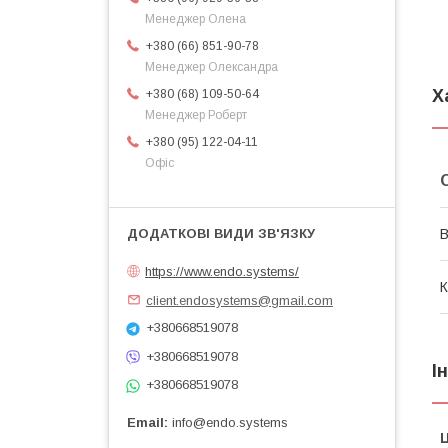
Менеджер Олена
+380 (66) 851-90-78
Менеджер Олександра
Х
+380 (68) 109-50-64
Менеджер Роберт
+380 (95) 122-04-11
Офіс
В
https://www.endo.systems/
К
client.endosystems@gmail.com
+380668519078
+380668519078
І
+380668519078
Email
info@endo.systems
Ц