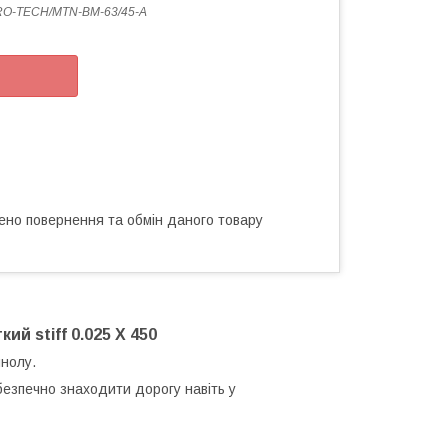
O-TECН/MTN-BM-63/45-A
ено повернення та обмін даного товару
й stiff 0.025 X 450
инолу.
безпечно знаходити дорогу навіть у