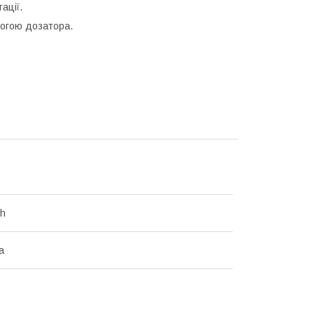
тації.
могою дозатора.
ch
а