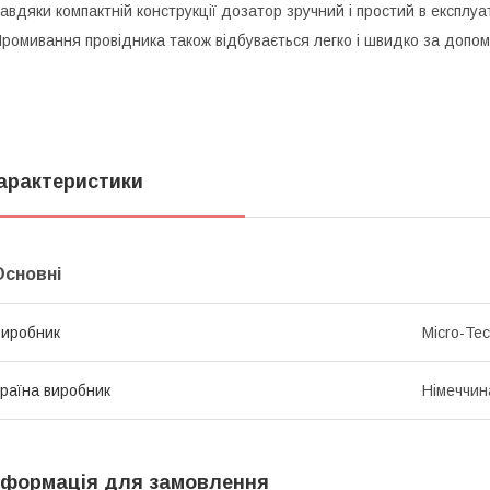
авдяки компактній конструкції дозатор зручний і простий в експлуа
ромивання провідника також відбувається легко і швидко за допо
арактеристики
Основні
иробник
Micro-Te
раїна виробник
Німеччин
нформація для замовлення