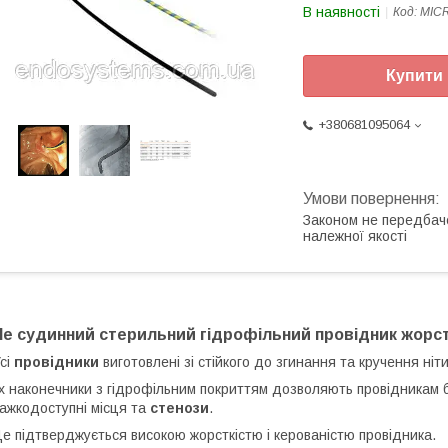
В наявності
Код:
MICR
Купити
+380681095064
Законом не передбач
належної якості
Не судинний стерильний гідрофільний провідник жорстки
сі
провідники
виготовлені зі стійкого до згинання та кручення ніт
х наконечники з гідрофільним покриттям дозволяють провідникам 
ажкодоступні місця та
стенози
.
е підтверджується високою жорсткістю і керованістю провідника.