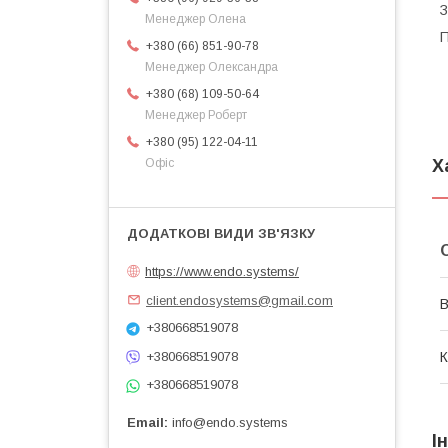
З
Менеджер Олена
П
+380 (66) 851-90-78
Менеджер Олександра
+380 (68) 109-50-64
Менеджер Роберт
+380 (95) 122-04-11
Х
Офіс
https://www.endo.systems/
client.endosystems@gmail.com
В
+380668519078
+380668519078
К
+380668519078
Email
info@endo.systems
І