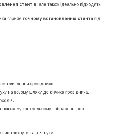
овлення стентів
, але також ідеально підходять
ика
сприяє
точному встановленню стента
під
ості живлення провідників.
уху на всьому шляху до кінчика провідника.
оходів.
генівському контрольному зображенні, що
о виштовхнути та втягнути.