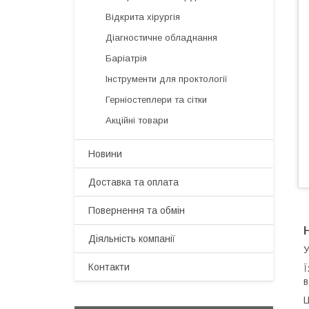
Відкрита хірургія
Діагностичне обладнання
Баріатрія
Інструменти для проктології
Герніостеплери та сітки
Акційні товари
Новини
Доставка та оплата
Повернення та обмін
Діяльність компанії
У
Контакти
Ї
в
Ц