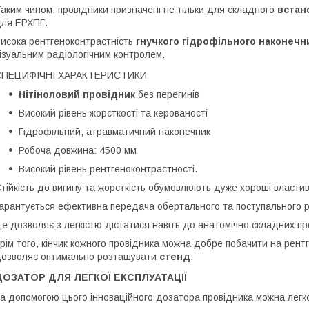
аким чином, провідники призначені не тільки для складного
встан
для ЕРХПГ.
исока рентгеноконтрастність
гнучкого гідрофільного наконечн
ізуальним радіологічним контролем.
СПЕЦИФІЧНІ ХАРАКТЕРИСТИКИ
Нітіноловий провідник
без перегинів
Високий рівень жорсткості та керованості
Гідрофільний, атравматичний наконечник
Робоча довжина: 4500 мм
Високий рівень рентгеноконтрастності.
тійкість до вигину та жорсткість обумовлюють дуже хороші властив
арантується ефективна передача обертального та поступального р
е дозволяє з легкістю дістатися навіть до анатомічно складних пр
рім того, кінчик кожного провідника можна добре побачити на рент
озволяє оптимально розташувати
стенд
.
ДОЗАТОР ДЛЯ ЛЕГКОЇ ЕКСПЛУАТАЦІЇ
а допомогою цього інноваційного дозатора провідника можна легк