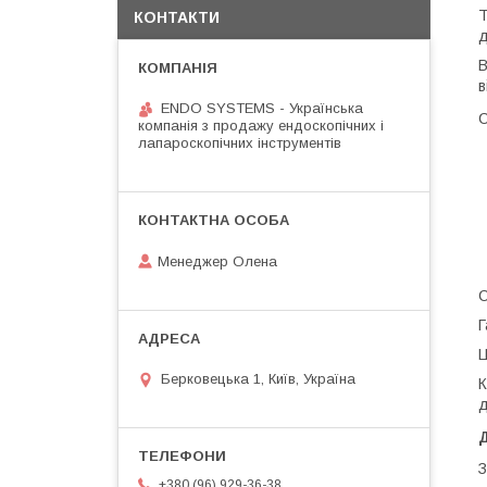
Т
КОНТАКТИ
В
в
ENDO SYSTEMS - Українська
компанія з продажу ендоскопічних і
лапароскопічних інструментів
Менеджер Олена
С
Г
Ц
Берковецька 1, Київ, Україна
К
д
З
+380 (96) 929-36-38