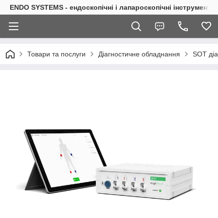
ENDO SYSTEMS - ендоскопічні і лапароскопічні інструменти
Товари та послуги
Діагностичне обладнання
SOT діа