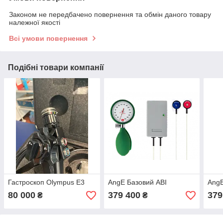
Законом не передбачено повернення та обмін даного товару
належної якості
Всі умови повернення
Подібні товари компанії
Гастроскоп Olympus E3
AngE Базовий АВІ
AngE
80 000
379 400
379
₴
₴