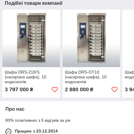
Подібні товари компанії
Шафа DRS-218/S
Шафа DRS-ОТ10
Шаф
(наскрiзна шафа), 10
(наскрiзна шафа), 10
ендо
ендоскопів
ендоскопів
3 797 000
2 880 000
3 9
₴
₴
Про нас
80% позитивних з 5 відгуків за рік
Працює з 23.12.2014