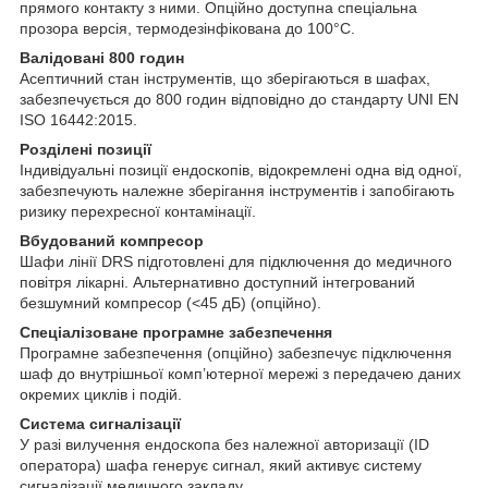
прямого контакту з ними. Опційно доступна спеціальна
прозора версія, термодезінфікована до 100°C.
Валідовані 800 годин
Асептичний стан інструментів, що зберігаються в шафах,
забезпечується до 800 годин відповідно до стандарту UNI EN
ISO 16442:2015.
Розділені позиції
Індивідуальні позиції ендоскопів, відокремлені одна від одної,
забезпечують належне зберігання інструментів і запобігають
ризику перехресної контамінації.
Вбудований компресор
Шафи лінії DRS підготовлені для підключення до медичного
повітря лікарні. Альтернативно доступний інтегрований
безшумний компресор (<45 дБ) (опційно).
Спеціалізоване програмне забезпечення
Програмне забезпечення (опційно) забезпечує підключення
шаф до внутрішньої комп’ютерної мережі з передачею даних
окремих циклів і подій.
Система сигналізації
У разі вилучення ендоскопа без належної авторизації (ID
оператора) шафа генерує сигнал, який активує систему
сигналізації медичного закладу.