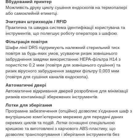
Вбудований принтер
Можливість друку циклу сушіння ендоскопів на термопапері
або самоклейній етикетці.
Зчитувач штрихкодів / RFID
Практична та швидка система ідентифікації користувача та
інструментів, що полегшує роботу оператора з шафою.
Фільтрація повітря
Шафи лінії DRS підтримують належний стерильний тиск
повітря за будь-яких умов, усуваючи ризик зовнішнього
забруднення завдяки використанню HEPA-фільтра H14 з
пористістю 0,2 мкм (повітря для зовнішнього сушіння) та
ризик вірусного забруднення завдяки фільтру 0,003 мкм
(повітря для сушіння каналів ендоскопа).
Автоматичні двері
Автоматичне відкривання дверей розроблене для мінімізації
ризиків контамінації збережених інструментів.
Лотки для зберігання
Програмне забезпечення (опційно) дозволяє з’єднання шаф з
внутрішньою комп’ютерною мережею для передачі даних
окремих циклів та подій. Лотки оснащені спеціальною
кришкою та виготовлені з харчового ABS-пластику, що
дозволяє транспортування і зберігання інструментів без