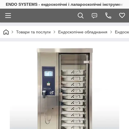
ENDO SYSTEMS - ендоскопічні і лапароскопічні інструменти
Товари та послуги
Ендоскопічне обладнання
Ендоск