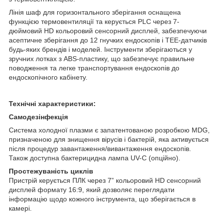
Лінія шаф для горизонтального зберігання оснащена
функцією термовентиляції та керується PLC через 7-
дюймовий HD кольоровий сенсорний дисплей, забезпечуючи
асептичне зберігання до 12 гнучких ендоскопів і TEE-датчиків
будь-яких брендів і моделей. Інструменти зберігаються у
зручних лотках з ABS-пластику, що забезпечує правильне
поводження та легке транспортування ендоскопів до
ендоскопічного кабінету.
Технічні характеристики:
Самодезінфекція
Система холодної плазми є запатентованою розробкою MDG,
призначеною для знищення вірусів і бактерій, яка активується
після процедур завантаження/вивантаження ендоскопів.
Також доступна бактерицидна лампа UV-C (опційно).
Простежуваність циклів
Пристрій керується ПЛК через 7” кольоровий HD сенсорний
дисплей формату 16:9, який дозволяє переглядати
інформацію щодо кожного інструмента, що зберігається в
камері.