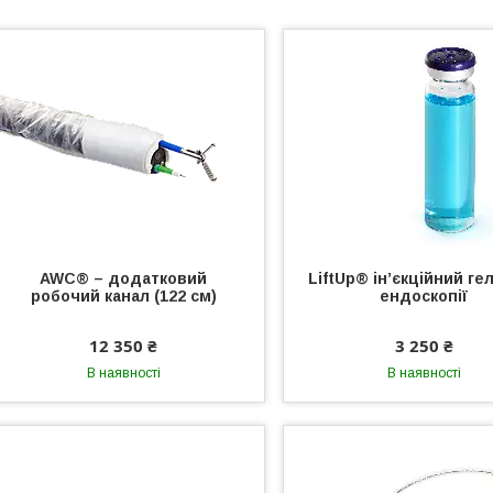
AWC® – додатковий
LiftUp® ін’єкційний ге
робочий канал (122 см)
ендоскопії
12 350 ₴
3 250 ₴
В наявності
В наявності