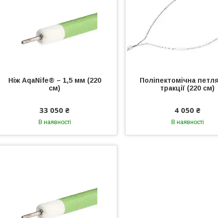
Ніж AqaNife® – 1,5 мм (220
Поліпектомічна петл
см)
тракції (220 см)
33 050 ₴
4 050 ₴
В наявності
В наявності