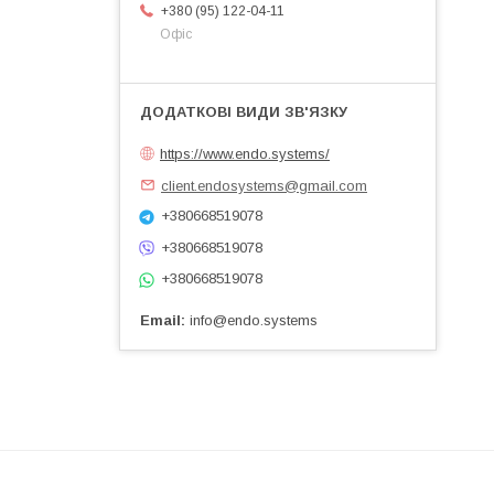
+380 (95) 122-04-11
Офіс
https://www.endo.systems/
client.endosystems@gmail.com
+380668519078
+380668519078
+380668519078
Email
info@endo.systems