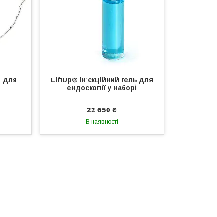
я для
LiftUp® ін’єкційний гель для
ендоскопії у наборі
22 650 ₴
В наявності