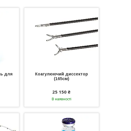
ль для
Коагулюючий диссектор
(165см)
25 150 ₴
В наявності