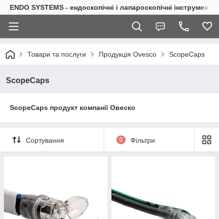
ENDO SYSTEMS - ендоскопічні і лапароскопічні інструменти
Товари та послуги
Продукція Ovesco
ScopeCaps
ScopeCaps
ScopeCaps продукт компанії Овеско
Сортування
0
Фільтри