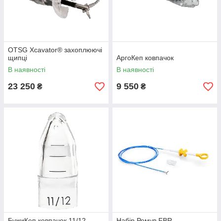
OTSG Xcavator® захоплюючі
щипці
АргоКеп ковпачок
В наявності
В наявності
23 250
9 550
₴
₴
БужиКеп ковпачок 11/12
Набір Ремув FBR